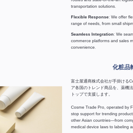
transportation solutions.
Flexible Response
: We offer f
range of needs, from small shipme
Seamless Integration
: We seaml
commerce platforms and sales 
convenience.
化粧品
富士屋通商株式会社が手掛けるCosm
ア各国のトレンド商品を、薬機
トップで支援します。
Cosme Trade Pro, operated by Fuj
stop support for trending produc
other Asian countries—from comp
medical device laws to labeling a