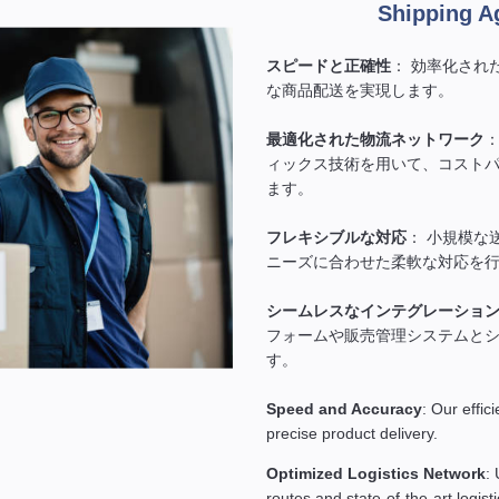
Shipping A
スピードと正確性
： 効率化され
な商品配送を実現します。
最適化された物流ネットワーク
ィックス技術を用いて、コスト
ます。
フレキシブルな対応
： 小規模な
ニーズに合わせた柔軟な対応を
シームレスなインテグレーショ
フォームや販売管理システムと
す。
Speed and Accuracy
: Our effic
precise product delivery.
Optimized Logistics Network
: 
routes and state-of-the-art logist