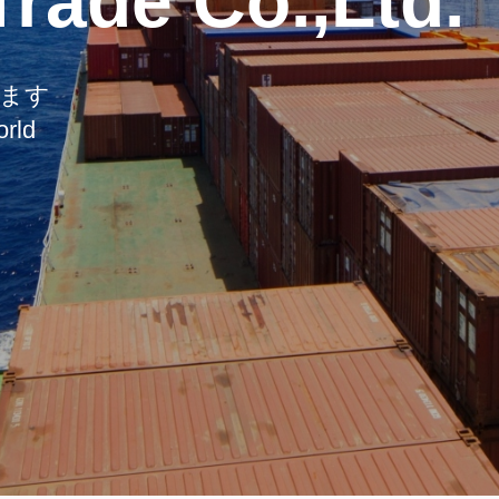
Trade Co.,Ltd.
ます
orld