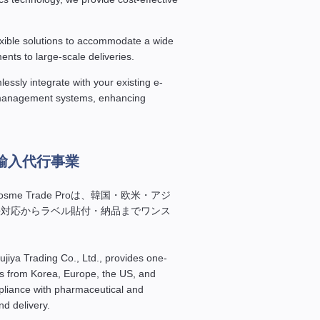
lexible solutions to accommodate a wide
nts to large-scale deliveries.
essly integrate with your existing e-
management systems, enhancing
輸入代行事業
e Trade Proは、韓国・欧米・アジ
法対応からラベル貼付・納品までワンス
iya Trading Co., Ltd., provides one-
ts from Korea, Europe, the US, and
liance with pharmaceutical and
nd delivery.