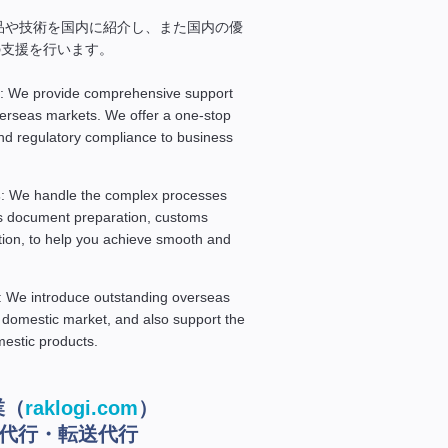
品や技術を国内に紹介し、また国内の優
の支援を行います。
: We provide comprehensive support
verseas markets. We offer a one-stop
nd regulatory compliance to business
s
: We handle the complex processes
as document preparation, customs
ation, to help you achieve smooth and
: We introduce outstanding overseas
 domestic market, and also support the
mestic products.
業（
raklogi.com
）
送代行・転送代行