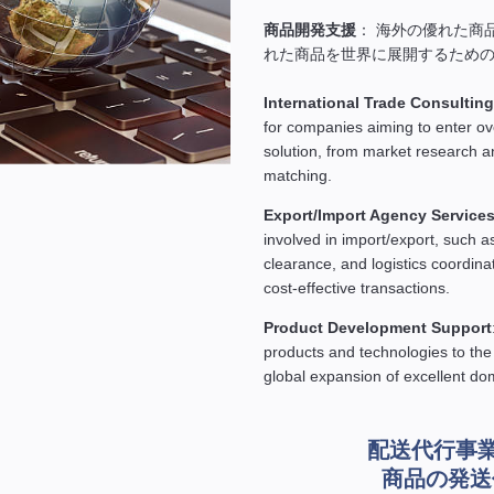
商品開発支援
： 海外の優れた商
れた商品を世界に展開するため
International Trade Consulting
for companies aiming to enter o
solution, from market research a
matching.
Export/Import Agency Service
involved in import/export, such 
clearance, and logistics coordin
cost-effective transactions.
Product Development Support
products and technologies to the
global expansion of excellent do
配送代行事
商品の発